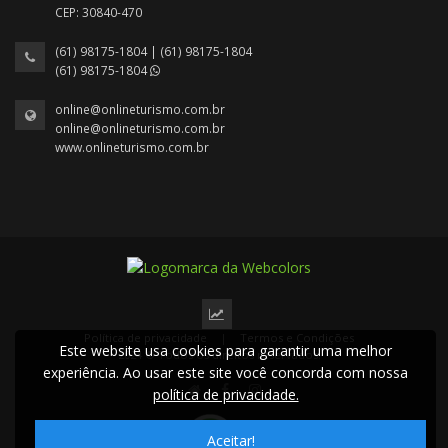
CEP: 30840-470
(61) 98175-1804 | (61) 98175-1804
(61) 98175-1804
online@onlineturismo.com.br
online@onlineturismo.com.br
www.onlineturismo.com.br
Política de privacidade
|
Termos e Condições
Este website usa cookies para garantir uma melhor
2024 © Todos os direitos reservados.
experiência. Ao usar este site você concorda com nossa
política de privacidade.
Aceitar!