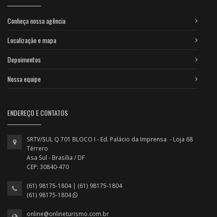
Conheça nossa agência
Localização e mapa
Depoimentos
Nossa equipe
ENDEREÇO E CONTATOS
SRTV/SUL Q 701 BLOCO I - Ed. Palácio da Imprensa - Loja 68
Térrero
Asa Sul - Brasília / DF
CEP: 30840-470
(61) 98175-1804 | (61) 98175-1804
(61) 98175-1804
online@onlineturismo.com.br