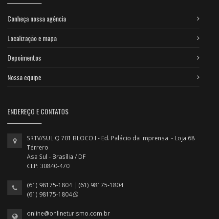
Conheça nossa agência
Localização e mapa
Depoimentos
Nossa equipe
ENDEREÇO E CONTATOS
SRTV/SUL Q 701 BLOCO I - Ed. Palácio da Imprensa - Loja 68
Térrero
Asa Sul - Brasília / DF
CEP: 30840-470
(61) 98175-1804 | (61) 98175-1804
(61) 98175-1804
online@onlineturismo.com.br