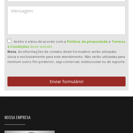
Aceito e estou de acordo com a
Política de privacidade
e
Termos
e Condições
deste website.
Nota.
As informações de contato deste formulário serão utilizadas
única e exclusivamente para este atendimento. Não serão utilizadas para
nenhum outro fim posterior, seja comercial, institucional ou de suporte.
Enviar formulário!
NOSSA EMPRESA