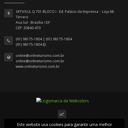
SRTV/SUL Q 701 BLOCO I - Ed. Palácio da Imprensa - Loja 68
Térrero
Asa Sul - Brasília / DF
CEP: 30840-470
(61) 98175-1804 | (61) 98175-1804
(61) 98175-1804
online@onlineturismo.com.br
online@onlineturismo.com.br
www.onlineturismo.com.br
Política de privacidade
|
Termos e Condições
Este website usa cookies para garantir uma melhor
2024 © Todos os direitos reservados.