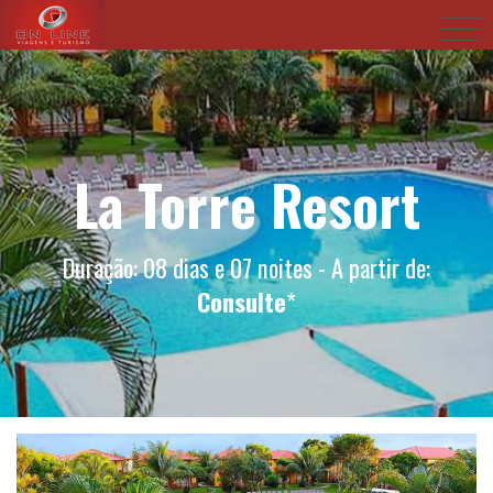
La Torre Resort
Duração: 08 dias e 07 noites - A partir de:
Consulte
*